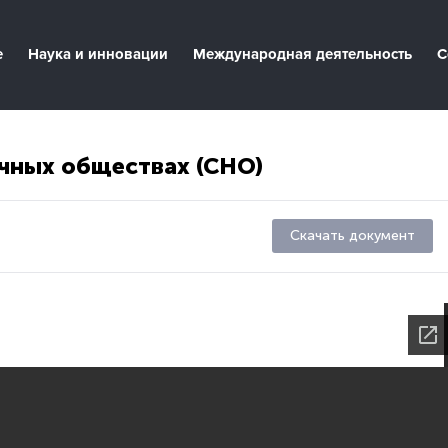
е
Наука и инновации
Международная деятельность
С
учных обществах (СНО)
Скачать документ