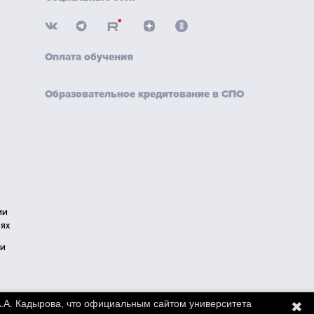
Оплата обучения
Образовательное кредитование в СПО
ии
ях
ии
.А. Кадырова, что официальным сайтом университета
✖