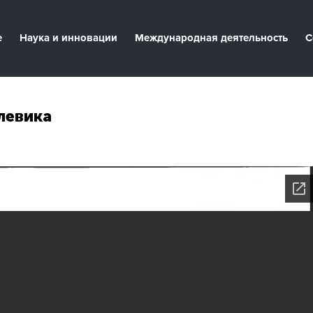
е
Наука и инновации
Международная деятельность
С
левика