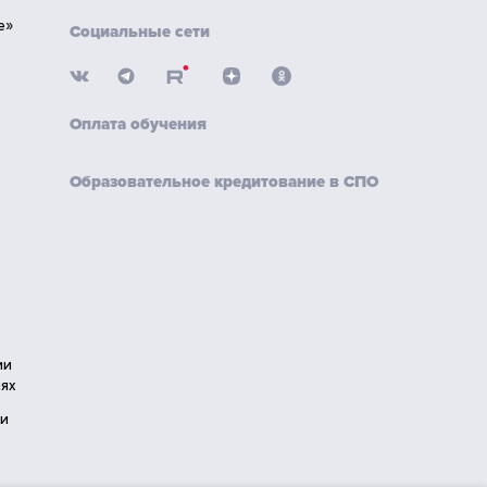
е»
Социальные сети
Оплата обучения
Образовательное кредитование в СПО
ии
ях
ии