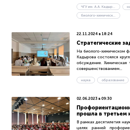
ЧГУ им. А.А. Кадырова
н
биолого-химический факультет
22.11.2024 в 18:24
Стратегические за
На биолого-химическом фа
Кадырова состоялся кругл
обсуждение. Химическая 
совершенствованием...
наука
образование
02.06.2023 в 09:30
Профориентационна
прошла в третьем 
В рамках десятилетия наук
целях ранней профорие