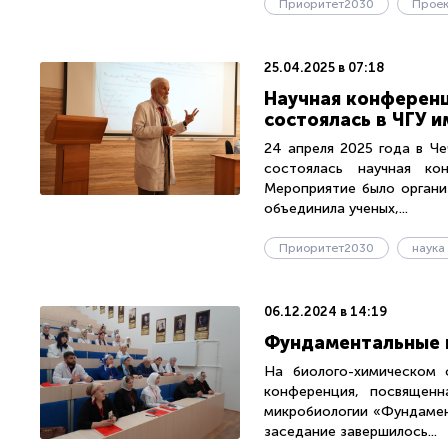
Приоритет2030
Проек
25.04.2025 в 07:18
Научная конференц
состоялась в ЧГУ и
24 апреля 2025 года в Ч
состоялась научная ко
Мероприятие было органи
объединила ученых,...
Приоритет2030
наука
06.12.2024 в 14:19
Фундаментальные и
На биолого-химическом ф
конференция, посвященн
микробиологии «Фундамен
заседание завершилось...