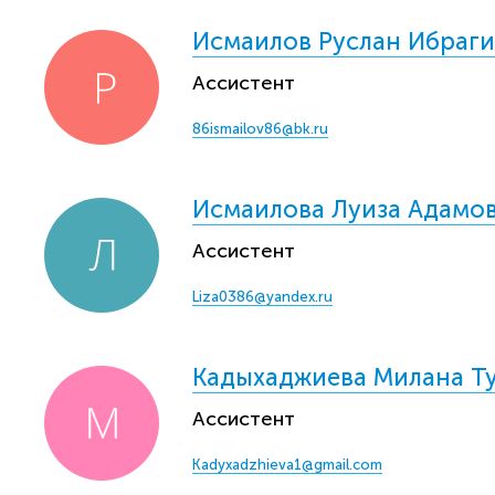
Исмаилов Руслан Ибраг
Ассистент
86ismailov86@bk.ru
Исмаилова Луиза Адамо
Ассистент
Liza0386@yandex.ru
Кадыхаджиева Милана Т
Ассистент
Kadyxadzhieva1@gmail.com