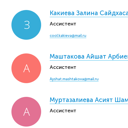
Какиева Залина Сайдхас
Ассистент
cool.kakieva@mail.ru
Маштакова Айшат Арбие
Ассистент
Ayshat.mashtakova@mail.ru
Муртазалиева Асият Ша
Ассистент