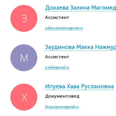
Докаева Залина Магоме
Ассистент
zalina.dokaieva@mail.ru
Заудинова Макка Нажму
Ассистент
z.mikki@mail.ru
Ипуева Хава Руслановна
Документовед
khava.ipueva@mail.ru