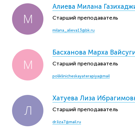
Алиева Милана Газихадж
Старший преподаватель
milana_alieva13@bk.ru
Басханова Марха Вайсуг
Старший преподаватель
poliklinicheskayaterapiya@mail
Хатуева Лиза Ибрагимов
Старший преподаватель
dr.liza7@mail.ru