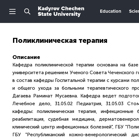
Kadyrov Chechen
Education
Scie
State University
Поликлиническая терапия
Описание
Кафедра поликлинической терапии основана на базе
университета решением Ученого Совета Чеченского го
в состав кафедры Госпитальной терапии с курсами пол
и общего ухода за больными терапевтического про
Дагаева Раминат Мусаевна. Кафедра ведет подготов
Лечебное дело, 31.05.02 Педиатрия, 31.05.03 Стом
кафедры: поликлиническая терапия, инфекционные 
реабилитация, судебная медицина, дерматовенероло
клинический центр инфекционных болезней", ГБУ "Полик
ГБУ "Республиканский кожно-венерологический дис