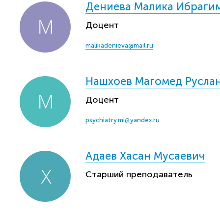
Дениева Малика Ибраги
Доцент
malikadenieva@mail.ru
Нашхоев Магомед Русла
Доцент
psychiatry.mi@yandex.ru
Адаев Хасан Мусаевич
Старший преподаватель