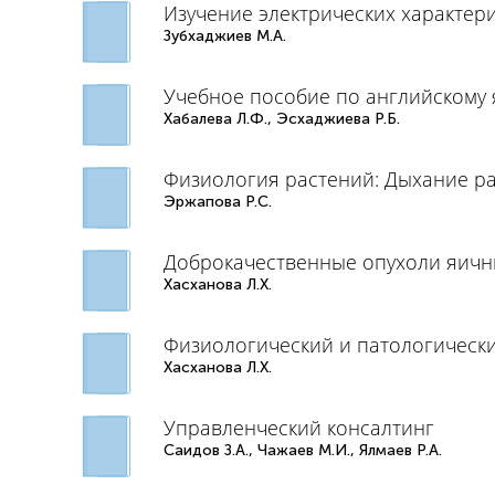
Изучение электрических характер
Зубхаджиев М.А.
Учебное пособие по английскому 
Хабалева Л.Ф., Эсхаджиева Р.Б.
Физиология растений: Дыхание р
Эржапова Р.С.
Доброкачественные опухоли яичн
Хасханова Л.Х.
Физиологический и патологическ
Хасханова Л.Х.
Управленческий консалтинг
Саидов З.А., Чажаев М.И., Ялмаев Р.А.