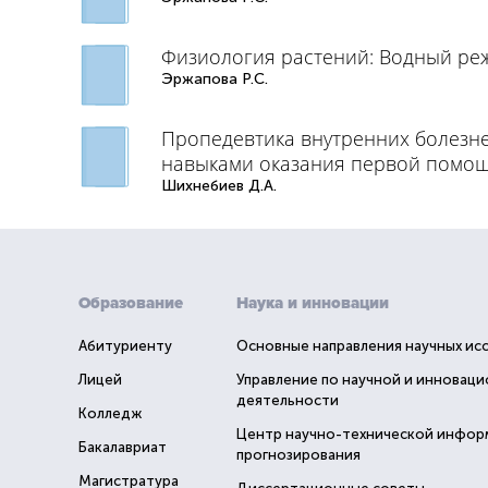
Физиология растений: Водный ре
Эржапова Р.С.
Пропедевтика внутренних болезне
навыками оказания первой помо
Шихнебиев Д.А.
Образование
Наука и инновации
Абитуриенту
Основные направления научных ис
Лицей
Управление по научной и инновац
деятельности
Колледж
Центр научно-технической инфор
Бакалавриат
прогнозирования
Магистратура