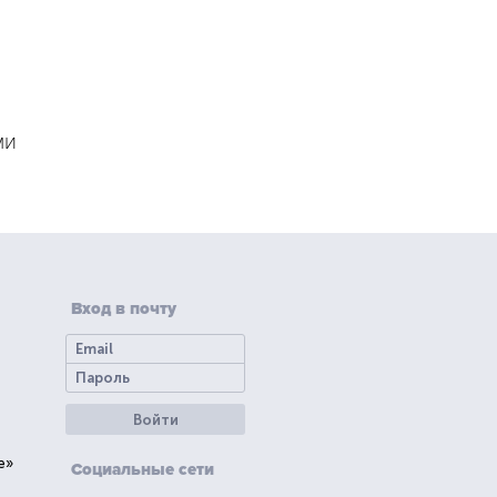
ми
Вход в почту
Войти
е»
Социальные сети