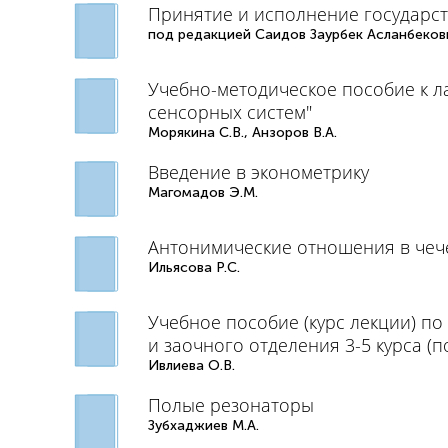
Принятие и исполнение государс
под редакцией Саидов Заурбек Асланбеков
Учебно-методическое пособие к 
сенсорных систем"
Морякина С.В., Анзоров В.А.
Введение в эконометрику
Магомадов Э.М.
Антонимические отношения в чече
Ильясова Р.С.
Учебное пособие (курс лекции) по
и заочного отделения 3-5 курса 
Ивлиева О.В.
Полые резонаторы
Зубхаджиев М.А.