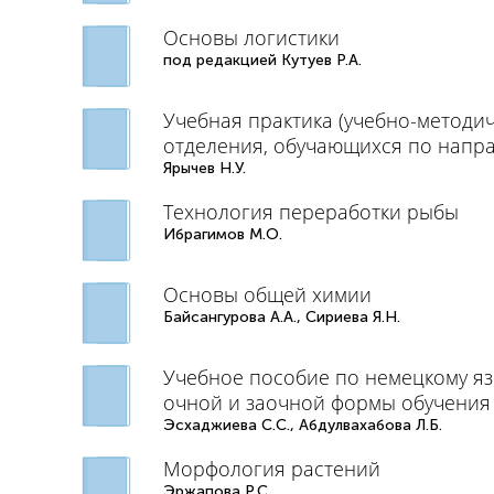
Основы логистики
под редакцией Кутуев Р.А.
Учебная практика (учебно-методи
отделения, обучающихся по напра
Ярычев Н.У.
Технология переработки рыбы
Ибрагимов М.О.
Основы общей химии
Байсангурова А.А., Сириева Я.Н.
Учебное пособие по немецкому яз
очной и заочной формы обучения
Эсхаджиева С.С., Абдулвахабова Л.Б.
Морфология растений
Эржапова Р.С.