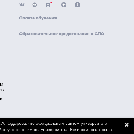
Оплата обучения
Образовательное кредитование в СПО
ии
ях
ии
.А. Кадырова, что официальным сайтом университета
✖
 на https://chesu.ru
ствуют не от имени университета. Если сомневаетесь в