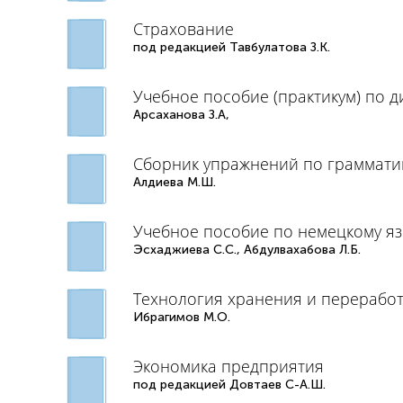
Страхование
под редакцией Тавбулатова З.К.
Учебное пособие (практикум) по 
Арсаханова З.А,
Сборник упражнений по грамматик
Алдиева М.Ш.
Учебное пособие по немецкому яз
Эсхаджиева С.С., Абдулвахабова Л.Б.
Технология хранения и перерабо
Ибрагимов М.О.
Экономика предприятия
под редакцией Довтаев С-А.Ш.