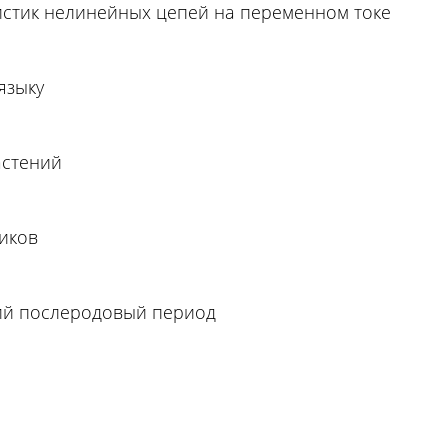
истик нелинейных цепей на переменном токе
языку
астений
иков
ий послеродовый период