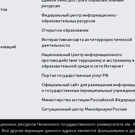
Единое окно доступа к образовательным
ресурсам
стов
Федеральный центр информационно-
образовательных ресурсов
Открытое образование
Интерактивная карта антитеррористической
деятельности
нноваций
Национальный Центр информационного
противодействия терроризму и экстремизму в
образовательной среде и сети Интернет
Портал государственных услуг РФ
Официальный сайт для размещения информац
о государственных (муниципальных) учреждени
Министерство юстиции Российской Федерац
Ситуационный центр Минобрнауки России
нных ресурсов Чеченского государственного университета им. А
ных материалов сайта возможно только при наличии активной ссылки
. Все другие вариации данного адреса являются фальшивыми и дей