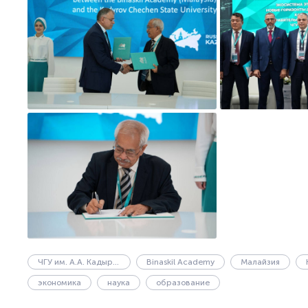
ЧГУ им. А.А. Кадырова
Binaskil Academy
Малайзия
экономика
наука
образование