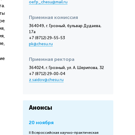
oefp_chesu@mail.ru
а.
ты
Приемная комиссия
ое
364049, г. Грозный, бульвар Дудаева,
я,
17а
я,
+7 (8712) 29-55-53
е,
pk@chesu.ru
ие
Приемная ректора
364024, г. Грозный, ул. А. Шерипова, 32
+7 (8712) 29-00-04
z.saidov@chesu.ru
Анонсы
20 ноября
II Всероссийская научно-практическая