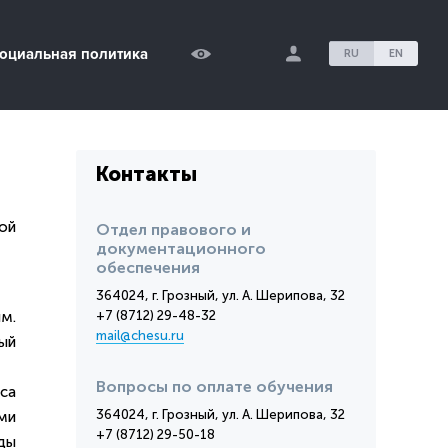
оциальная политика
RU
EN
Контакты
ой
Отдел правового и
документационного
обеспечения
364024, г. Грозный, ул. А. Шерипова, 32
им.
+7 (8712) 29-48-32
mail@chesu.ru
ый
Вопросы по оплате обучения
са
364024, г. Грозный, ул. А. Шерипова, 32
ми
+7 (8712) 29-50-18
ды