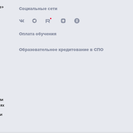
е»
Социальные сети
Оплата обучения
Образовательное кредитование в СПО
ии
ях
ии