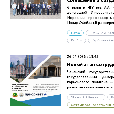
соглашение о созд
6 июня в ЧГУ им. А.А. 
делегацией Университе
Иордании, профессор ме
Назир Обейдат.В расширен
Наука
Карбон
26.04.2026 в 19:43
Новый этап сотруд
Чеченский государстве
государственный униве
карбонового полигона —
развитие климатических ис
ЧГУ им. А.А Кадырова
Международное сотруднич