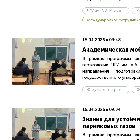
ЧГУ им. А.А. Кадырова
Международное сотруднич
15.04.2026 в 09:48
Академическая моб
В рамках программы ак
геоэкологии ЧГУ им. А.А
направления подготов
государственного универси
Факультет географии и геоэкологии
Ф
15.04.2026 в 09:04
Знания для устойч
парниковых газов
В рамках программы ак