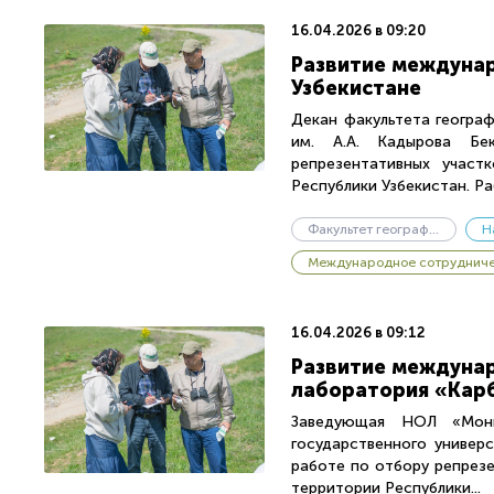
16.04.2026 в 09:20
Развитие междунар
Узбекистане
Декан факультета географ
им. А.А. Кадырова Бе
репрезентативных участ
Республики Узбекистан. Раб
Факультет географии и геоэкологии
Н
Международное сотруднич
16.04.2026 в 09:12
Развитие междунар
лаборатория «Карб
Заведующая НОЛ «Монит
государственного универс
работе по отбору репрезе
территории Республики...