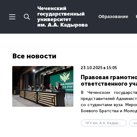
Чеченский
государственный
Образование
университет
им. А.А. Кадырова
Все новости
23.10.2025 в 15:05
Правовая грамотно
ответственного уч
В Чеченском государст
представителей Админист
со студентами вуза. Мер
Боевого Братства и Молодо
ЧГУ им. А.А. Кадырова
н