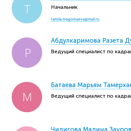
Начальник
tamila.magomaeva@mail.ru
Абдулкаримова Разета Д
Ведущий специалист по кадра
Батаева Марьям Тамерха
Ведущий специалист по кадра
Чидигова Мадина Зауро